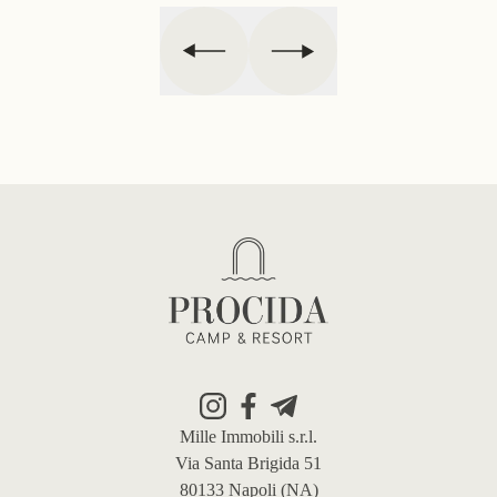
Footer
Mille Immobili s.r.l.
Via Santa Brigida 51
80133 Napoli (NA)