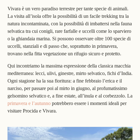
Vivara è un vero paradiso terrestre per tante specie di animali.
La visita all’isola offre la possibilità di un facile trekking tra la
natura incontaminata, con la possibilità di imbattersi nella fauna
selvatica tra cui conigli, rare farfalle e uccelli come lo sparviero
o la ghiandaia marina. Si possono osservare oltre 100 specie di
uccelli
, stanziali e di passo che, soprattutto in primavera,
trovano nella fitta vegetazione un rifugio sicuro e protetto.
Qui incontriamo la massima espressione della classica macchia
mediterranea: lecci, ulivi, ginestre, mirto selvatico, fichi d’India.
Ogni stagione ha la sua fioritura: a fine febbraio l’erica e il
narciso, per passare poi al mirto in giugno, al profumatissimo
gelsomino selvatico e, a fine estate, all’inula e al corbezzolo. La
primavera e l’autunno
potrebbero essere i momenti ideali per
visitare Procida e Vivara.