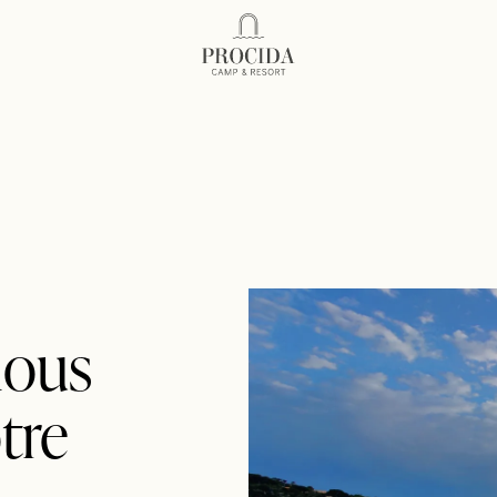
Procida Camp Resort
nous
tre