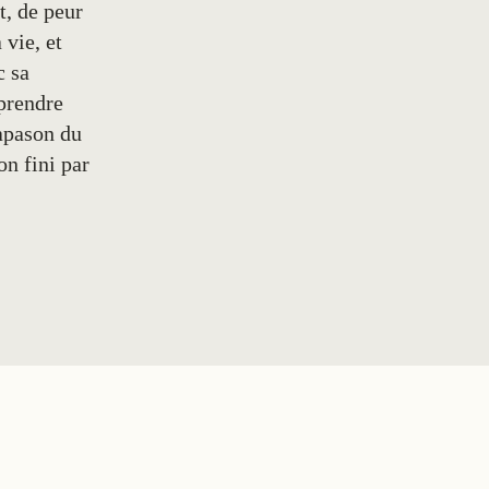
t, de peur
 vie, et
c sa
mprendre
iapason du
on fini par