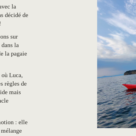
avec la
s décidé de
!
ons sur
t dans la
de la pagaie
 où Luca,
s règles de
pide mais
acle
tion : elle
, mélange