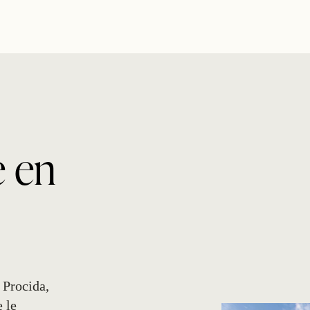
e en
 Procida
,
 le