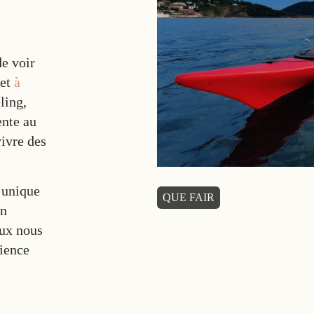
de voir
 et
à
ling,
ente au
vivre des
e unique
QUE FAIR
en
eux nous
rience