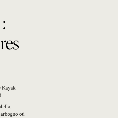
:
ires
D Kayak
!
lella,
 Carbogno où