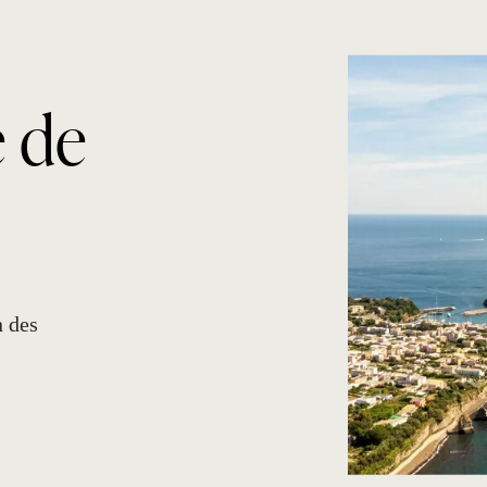
e de
n des