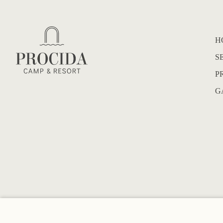
H
S
P
G