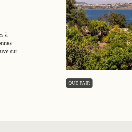
es à
onnes
ouve sur
QUE FAIR