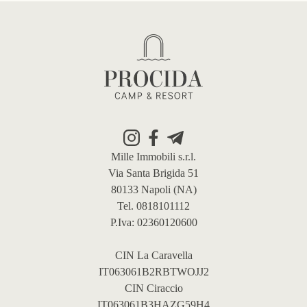
Footer
Mille Immobili s.r.l.
Via Santa Brigida 51
80133 Napoli (NA)
Tel. 0818101112
P.Iva: 02360120600
CIN La Caravella
IT063061B2RBTWOJJ2
CIN Ciraccio
IT063061B3HAZG59H4