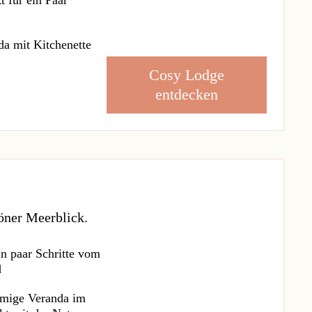
da mit Kitchenette
Cosy Lodge
entdecken
öner Meerblick.
in paar Schritte vom
d
mige Veranda im