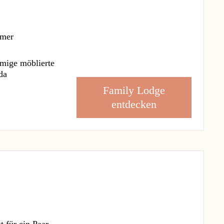
mmer
mige möblierte
da
Family Lodge
entdecken
t für ein Paar