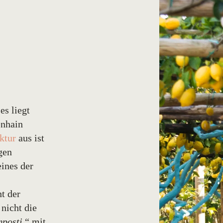
es liegt
enhain
ktur
aus ist
gen
eines der
ht der
nicht die
mposti
“ mit