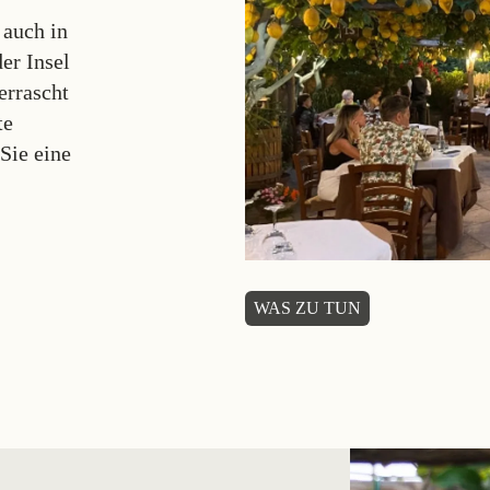
 auch in
er Insel
errascht
te
Sie eine
WAS ZU TUN