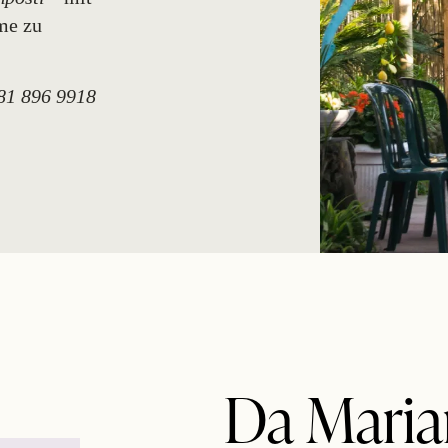
me zu
081 896 9918
Da Mari